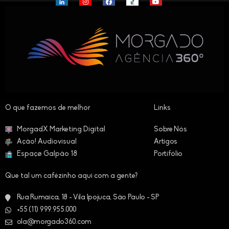
O que fazemos de melhor​
Links
MorgadX Marketing Digital
Sobre Nós
Ação! Audiovisual
Artigos
Espaçø Galpão 18
Portifólio
Que tal um cafézinho aqui com a gente?
Rua Rumaica, 18 - Vila Ipojuca, São Paulo - SP
+55 (11) 999.955.000
ola@morgado360.com