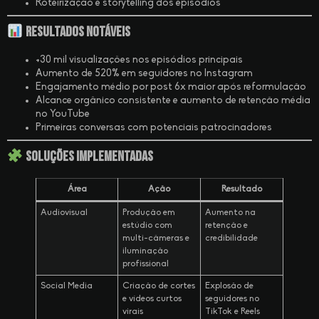
Roteirização e storytelling dos episódios
Resultados Notáveis
+30 mil visualizações nos episódios principais
Aumento de 520% em seguidores no Instagram
Engajamento médio por post 6x maior após reformulação
Alcance orgânico consistente e aumento de retenção média
no YouTube
Primeiras conversas com potenciais patrocinadores
Soluções Implementadas
Área
Ação
Resultado
Audiovisual
Produção em
Aumento na
estúdio com
retenção e
multi-câmeras e
credibilidade
iluminação
profissional
Social Media
Criação de cortes
Explosão de
e vídeos curtos
seguidores no
virais
TikTok e Reels