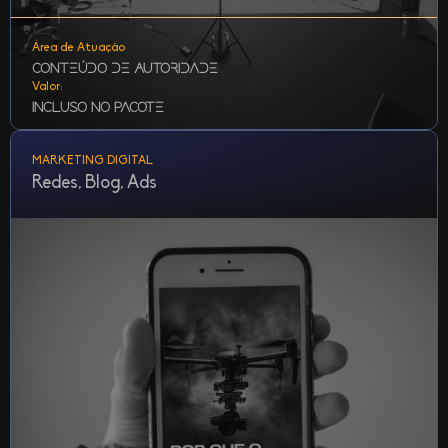
Área de Atuação
Conteúdo de Autoridade
Valor:
Incluso no Pacote
MARKETING DIGITAL
Criação e produção de Lives, videocasts, vídeos curtos,
Redes, Blog, Ads
entrevistas e bastidores com edição, legenda e identidade
visual.