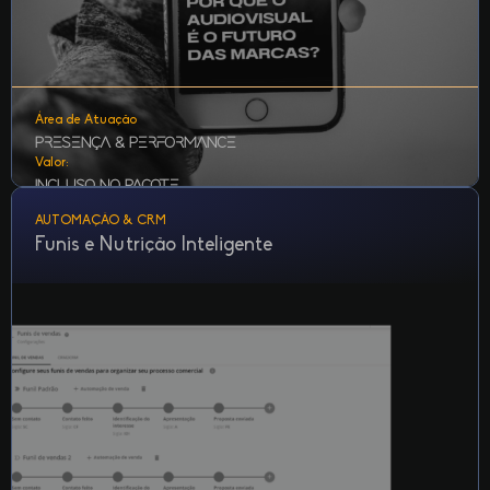
Área de Atuação
Presença & Performance
Valor:
Incluso no Pacote
AUTOMAÇÃO & CRM
Funis e Nutrição Inteligente
Gestão de redes sociais, produção de blog posts e
campanhas pagas otimizadas para atrair, engajar e
converter.