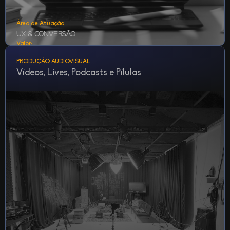
Área de Atuação
UX & Conversão
Valor:
Incluso no Pacote
PRODUÇÃO AUDIOVISUAL
Vídeos, Lives, Podcasts e Pílulas
Desenvolvimento de site institucional com copy persuasiva,
SEO técnico e landing pages integradas ao funil.