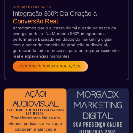
NOSSA FILOSOFIA 360
Integração 360º: Da Criação à
Conversão Real.
Acreditamos que o sucesso digital duradouro nasce da
sinergia perfeita. Na Morgado 360º, integramos a
performance baseada em dados do marketing digital
com o poder de conexão da produção audiovisual,
gerenciando todo o processo para entregar crescimento
real e experiências marcantes.
DESCUBRA NOSSAS SOLUÇÕES
MorgadX
Ação!
Audiovisual
Marketing
QUALIDADE CINEMATOGRÁFICA PARA
Digital
SUA MARCA.
Transformamos ideias em
vídeos, podcasts e lives que
Sua Presença Online
capturam a atenção e
Otimizada para