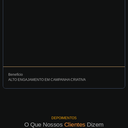
Benefício
ALTO ENGAJAMENTO EM CAMPANHA CRIATIVA
Campanha “Onde Está o Lúpulo?” combinou produção
DEPOIMENTOS
audiovisual e influenciadores para engajar público e destacar
O Que Nossos
Clientes
Dizem
ingredientes nacionais.