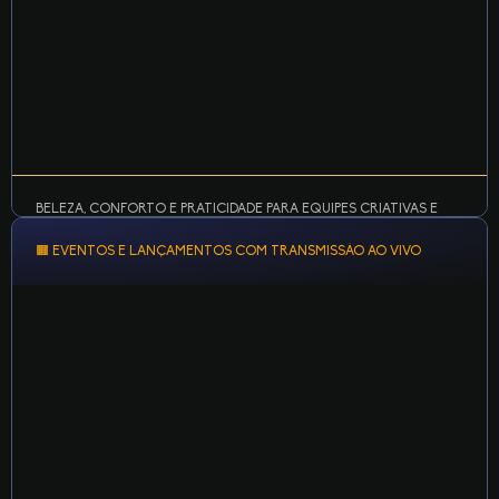
BELEZA, CONFORTO E PRATICIDADE PARA EQUIPES CRIATIVAS E
TALENTOSAS.
🟧 EVENTOS E LANÇAMENTOS COM TRANSMISSÃO AO VIVO
Do e-commerce ao editorial: conte com fundo
infinito, estrutura de luz, camarim completo,
provador, arara e steamer.
Perfeito para catálogos, moda, produtos e fotos
para executivos.
LEARN MORE