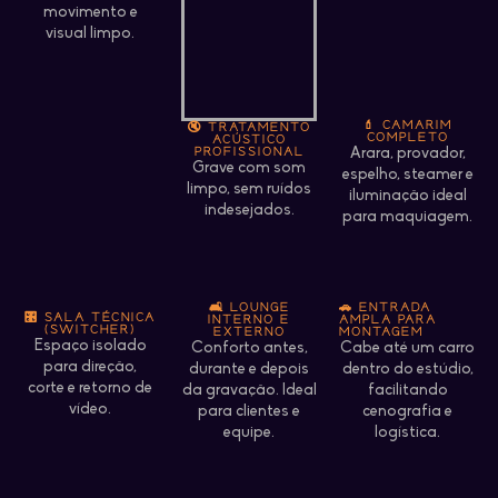
movimento e
visual limpo.
💄 CAMARIM
🔇 TRATAMENTO
COMPLETO
ACÚSTICO
PROFISSIONAL
Arara, provador,
Grave com som
espelho, steamer e
limpo, sem ruídos
iluminação ideal
indesejados.
para maquiagem.
🛋 LOUNGE
🚗 ENTRADA
🎛 SALA TÉCNICA
INTERNO E
AMPLA PARA
(SWITCHER)​
EXTERNO
MONTAGEM
Espaço isolado
Conforto antes,
Cabe até um carro
para direção,
durante e depois
dentro do estúdio,
corte e retorno de
da gravação. Ideal
facilitando
vídeo.
para clientes e
cenografia e
equipe.
logística.