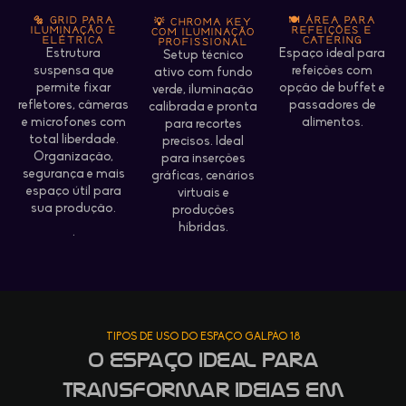
🔩 GRID PARA
🍽 ÁREA PARA
💡 CHROMA KEY
ILUMINAÇÃO E
REFEIÇÕES E
COM ILUMINAÇÃO
ELÉTRICA
CATERING
PROFISSIONAL
Estrutura
Espaço ideal para
Setup técnico
suspensa que
refeições com
ativo com fundo
permite fixar
opção de buffet e
verde, iluminação
refletores, câmeras
passadores de
calibrada e pronta
e microfones com
alimentos.
para recortes
total liberdade.
precisos. Ideal
Organização,
para inserções
segurança e mais
gráficas, cenários
espaço útil para
virtuais e
sua produção.
produções
híbridas.
.
TIPOS DE USO DO ESPAÇO GALPÃO 18
O espaço ideal para
transformar ideias em