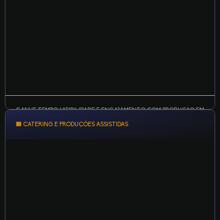
LEARN MORE
GANHE TEMPO, VISIBILIDADE E ENGAJAMENTO COM PRODUÇÃO EM
AMBIENTE PROFISSIONAL.
🟧 CATERING E PRODUÇÕES ASSISTIDAS
Grave em lote com visual profissional conteúdos para
Instagram, TikTok, YouTube Shorts e Reels.
Agilidade, estética e consistência para alimentar suas redes
com qualidade.