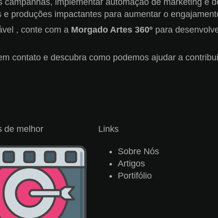
s campanhas, implementar automação de marketing e de
s e produções impactantes para aumentar o engajament
ável , conte com a
Morgado Artes 360º
para desenvolver
em contato e descubra como podemos ajudar a contribui
 de melhor​
Links
Sobre Nós
Artigos
Portifólio