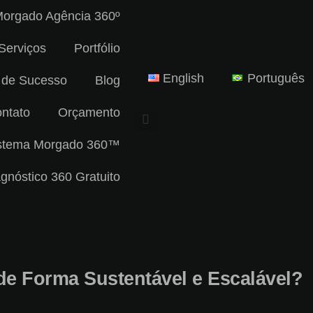
orgado Agência 360º
Serviços
Portfólio
English
Português
 de Sucesso
Blog
ntato
Orçamento
stema Morgado 360™
gnóstico 360 Gratuito
e Forma Sustentável e Escalável?