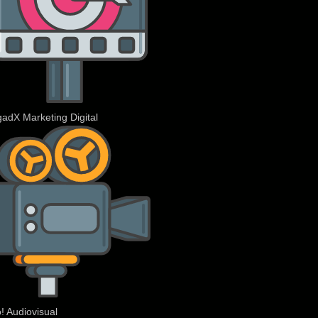
adX Marketing Digital
! Audiovisual