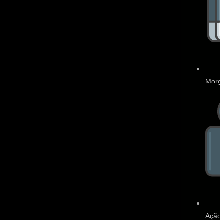
Morg
Ação