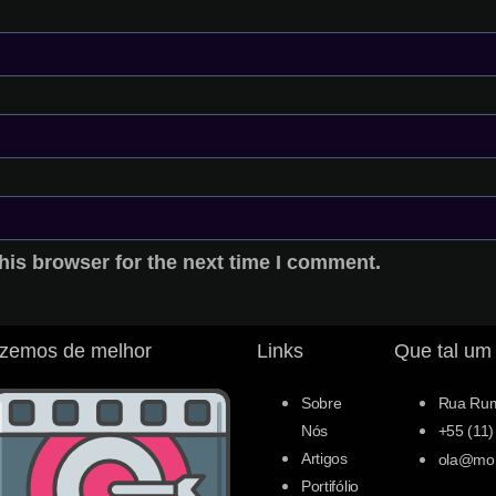
his browser for the next time I comment.
zemos de melhor​
Links
Que tal um
Sobre
Rua Ruma
Nós
+55 (11)
Artigos
ola@mo
Portifólio