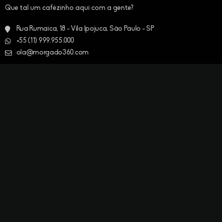
Que tal um cafézinho aqui com a gente?
Rua Rumaica, 18 - Vila Ipojuca, São Paulo - SP
+55 (11) 999.955.000
ola@morgado360.com