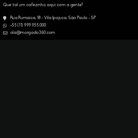
Que tal um cafézinho aqui com a gente?
Rua Rumaica, 18 - Vila Ipojuca, São Paulo - SP
+55 (11) 999.955.000
ola@morgado360.com